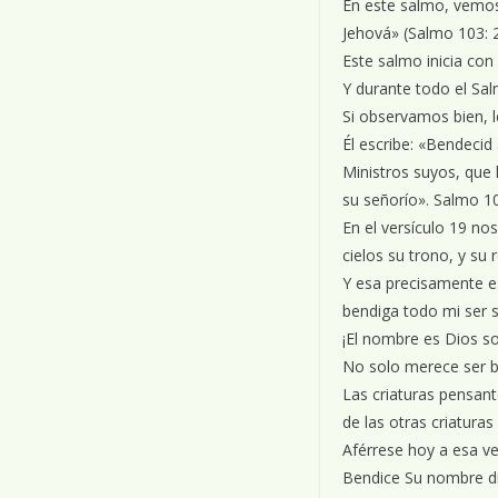
En este salmo, vemos
Jehová» (Salmo 103: 2
Este salmo inicia con
Y durante todo el Sal
Si observamos bien, l
Él escribe: «Bendecid
Ministros suyos, que 
su señorío». Salmo 1
En el versículo 19 nos
cielos su trono, y su
Y esa precisamente es
bendiga todo mi ser 
¡El nombre es Dios so
No solo merece ser b
Las criaturas pensant
de las otras criatura
Aférrese hoy a esa ve
Bendice Su nombre di