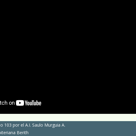
 103 por el A.I. Saulo Murguia A.
iteriana Berith