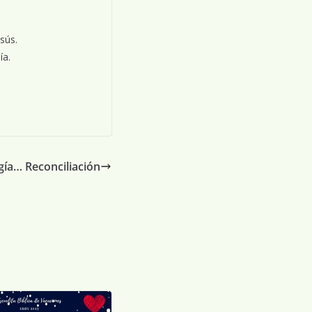
sús.
ía.
gía… Reconciliación