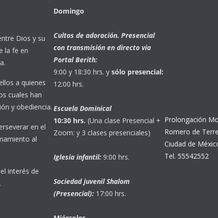
Domingo
Cultos de adoración. Presencial
entre Dios y su
con transmisión en directo via
e la fe en
Portal Berith:
a.
9:00 y 18:30 hrs. y
sólo presencial:
llos a quienes
12:00 hrs.
los cuales han
ión y obediencia.
Escuela Dominical
Prolongación Mo
10:30 hrs.
(Una clase Presencial +
erseverar en el
Romero de Terre
Zoom: y 3 clases presenciales)
amamiento al
Ciudad de Méxic
Tel. 55542552
Iglesia infantil:
9:00 hrs.
el interés de
Sociedad juvenil Shalom
.
(Presencial):
17:00 hrs.
Miércoles