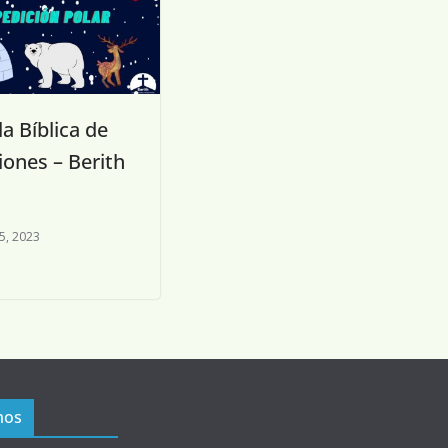
a Bíblica de
iones – Berith
5, 2023
mos