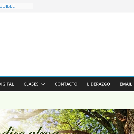
LUDIBLE
ia – 5 de
SEVERANDO EN
S – 2 Timoteo
SPERTINO – 2
rith
9:00 hrs. –
o de 2026
DIGITAL
CLASES
CONTACTO
LIDERAZGO
EMAIL