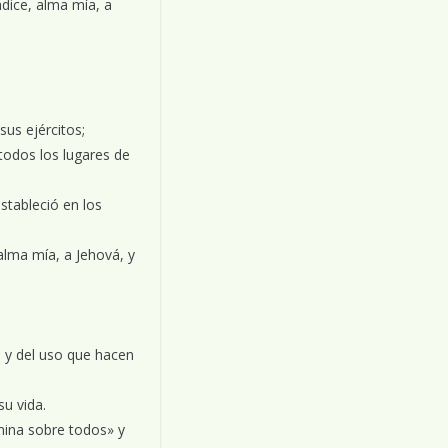
dice, alma mía, a
us ejércitos;
todos los lugares de
estableció en los
 alma mía, a Jehová, y
s y del uso que hacen
u vida.
mina sobre todos» y