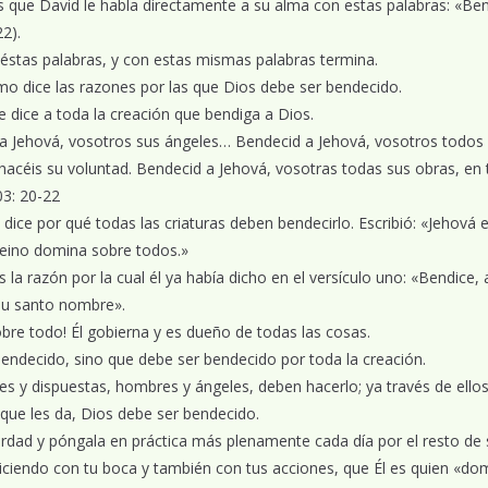
 que David le habla directamente a su alma con estas palabras: «Ben
2).
 éstas palabras, y con estas mismas palabras termina.
mo dice las razones por las que Dios debe ser bendecido.
e dice a toda la creación que bendiga a Dios.
 a Jehová, vosotros sus ángeles… Bendecid a Jehová, vosotros todos s
hacéis su voluntad. Bendecid a Jehová, vosotras todas sus obras, en 
03: 20-22
 dice por qué todas las criaturas deben bendecirlo. Escribió: «Jehová 
 reino domina sobre todos.»
 la razón por la cual él ya había dicho en el versículo uno: «Bendice,
su santo nombre».
bre todo! Él gobierna y es dueño de todas las cosas.
endecido, sino que debe ser bendecido por toda la creación.
es y dispuestas, hombres y ángeles, deben hacerlo; ya través de ello
s que les da, Dios debe ser bendecido.
rdad y póngala en práctica más plenamente cada día por el resto de s
ciendo con tu boca y también con tus acciones, que Él es quien «do