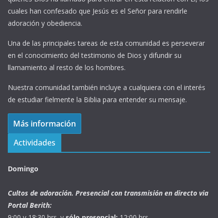
?
cuales han confesado que Jesús es el Señor para rendirle
adoración y obediencia.
Una de las principales tareas de esta comunidad es perseverar
en el conocimiento del testimonio de Dios y difundir su
llamamiento al resto de los hombres.
Nuestra comunidad también incluye a cualquiera con el interés
de estudiar fielmente la Biblia para entender su mensaje.
Más información
Actividades
Domingo
Cultos de adoración. Presencial con transmisión en directo via
Portal Berith:
9:00 y 18:30 hrs. y
sólo presencial:
12:00 hrs.