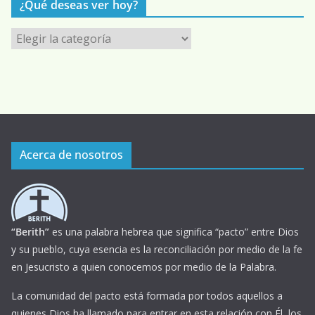
¿Qué deseas ver hoy?
¿
Q
u
é
d
e
s
Acerca de nosotros
e
a
s
v
e
“Berith”
es una palabra hebrea que significa “pacto” entre Dios
r
y su pueblo, cuya esencia es la reconciliación por medio de la fe
h
en Jesucristo a quien conocemos por medio de la Palabra.
o
La comunidad del pacto está formada por todos aquellos a
y
quienes Dios ha llamado para entrar en esta relación con Él, los